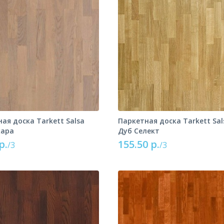
ая доска Tarkett Salsa
Паркетная доска Tarkett Sal
хара
Дуб Селект
р.
155.50 р.
/3
/3