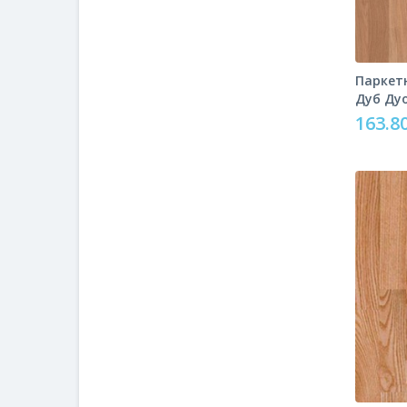
Паркетн
Дуб Ду
163.80