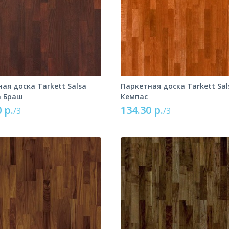
ая доска Tarkett Salsa
Паркетная доска Tarkett Sal
а Браш
Кемпас
 р.
134.30 р.
/3
/3