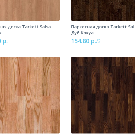
ая доска Tarkett Salsa
Паркетная доска Tarkett Sal
о
Дуб Кокуа
 р.
154.80 р.
/3