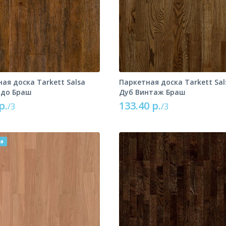
ая доска Tarkett Salsa
Паркетная доска Tarkett Sal
рдо Браш
Дуб Винтаж Браш
р.
133.40 р.
/3
/3
ка