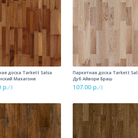
ая доска Tarkett Salsa
Паркетная доска Tarkett Sal
нский Махагони
Дуб Айвори Браш
 р.
107.00 р.
/3
/3