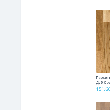
Паркетн
Дуб Ор
151.60