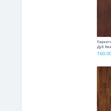
Паркетн
Дуб Яв
160.00