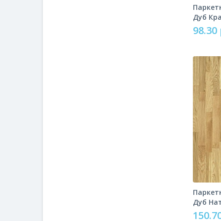
Паркетн
Дуб Кр
98.30 
Паркетн
Дуб На
150.70