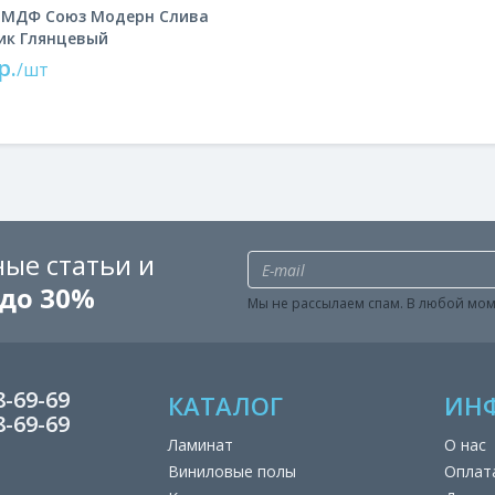
 МДФ Союз Модерн Слива
ик Глянцевый
р.
/шт
ые статьи и
до 30%
Мы не рассылаем спам. В любой мом
8-69-69
КАТАЛОГ
ИН
8-69-69
Ламинат
О нас
Виниловые полы
Оплат