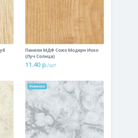
уб
Панели МДФ Союз Модерн Иоко
(Луч Солнца)
11.40 р.
/шт
Новинка