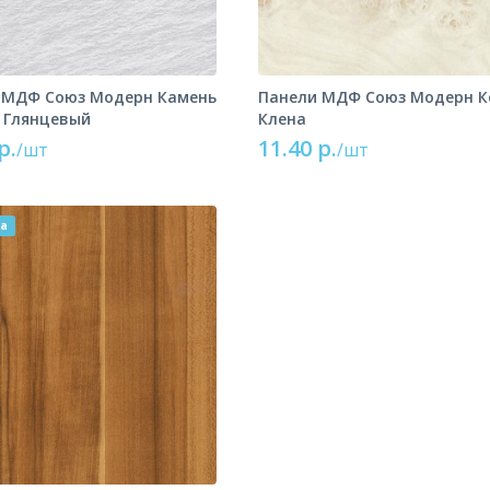
 МДФ Союз Модерн Камень
Панели МДФ Союз Модерн К
 Глянцевый
Клена
р.
11.40 р.
/шт
/шт
ка