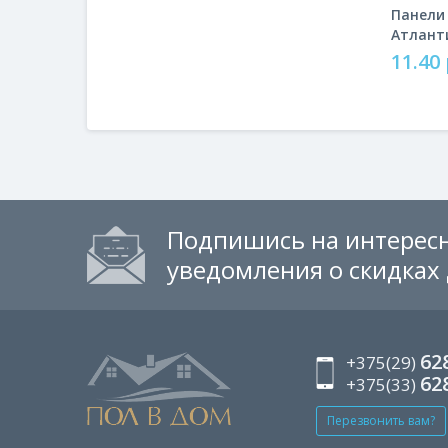
Панели
Атлант
11.40 
Подпишись на интересн
уведомления о скидках
62
+375(29)
62
+375(33)
Перезвонить вам?