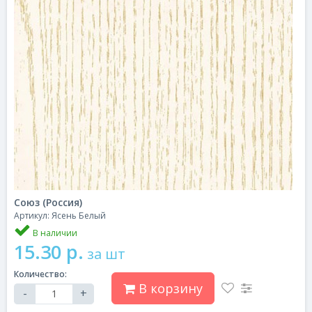
Союз (Россия)
Артикул: Ясень Белый
В наличии
15.30 р.
за шт
Количество:
В корзину
-
+