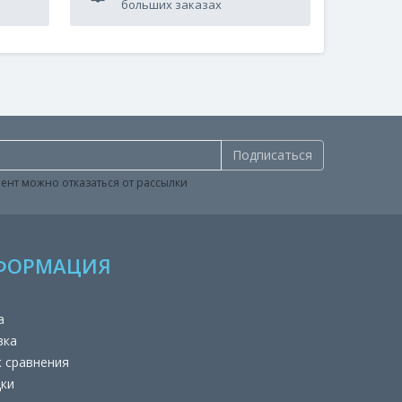
больших заказах
Подписаться
ент можно отказаться от рассылки
ФОРМАЦИЯ
а
вка
к сравнения
дки