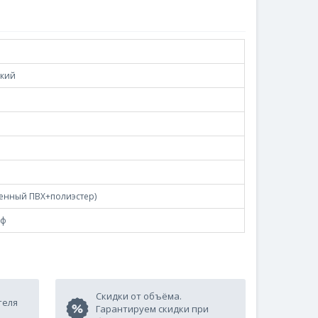
кий
енный ПВХ+полиэстер)
еф
Скидки от объёма.
теля
Гарантируем скидки при