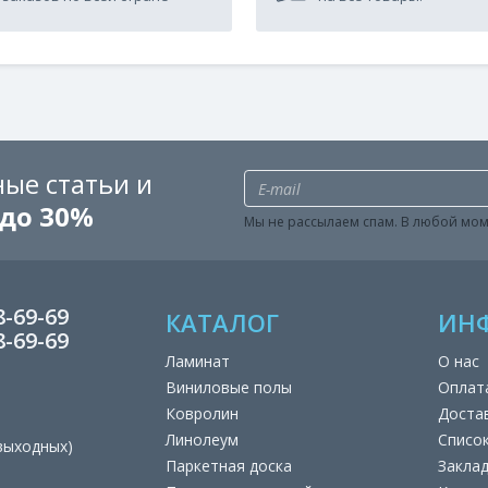
ые статьи и
до 30%
Мы не рассылаем спам. В любой мом
8-69-69
КАТАЛОГ
ИН
8-69-69
Ламинат
О нас
Виниловые полы
Оплат
Ковролин
Доста
Линолеум
Списо
 выходных)
Паркетная доска
Закла