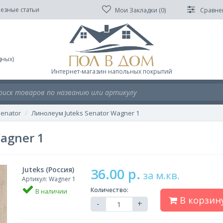
езные статьи
Мои Закладки (
0
)
Сравне
дных)
Интернет-магазин напольных покрытий
enator
Линолеум Juteks Senator Wagner 1
agner 1
Juteks (Россия)
36.00 р.
за м.кв.
Артикул: Wagner 1
Количество:
В наличии
В корзин
-
+