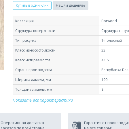
Купить в один клик
Нашли дешевле?
Коллекция
Borwood
Структура поверхности
Структура нату
Тип рисунка
1-полосный
Класс износостойкости
33
Класс истираемости
AC 5
Страна производства
Республика Бел
Ширина ламели, мм
190
Толщина ламели, мм
8
Показать все характеристики
Оперативная доставка
Гарантия от производи
заказов по всей стране
на все товары!