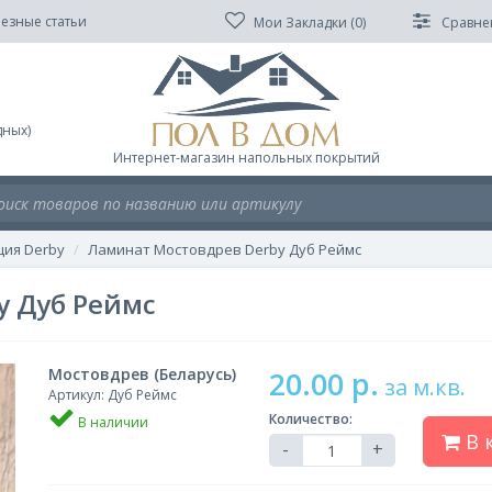
езные статьи
Мои Закладки (
0
)
Сравне
дных)
Интернет-магазин напольных покрытий
ция Derby
Ламинат Мостовдрев Derby Дуб Реймс
y Дуб Реймс
Мостовдрев (Беларусь)
20.00 р.
за м.кв.
Артикул: Дуб Реймс
Количество:
В наличии
В 
-
+