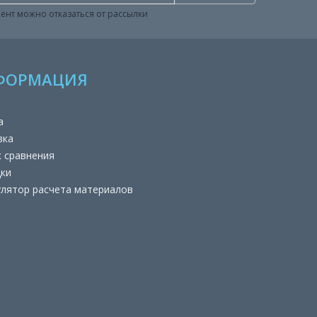
ент можно отказаться от рассылки
ФОРМАЦИЯ
а
вка
к сравнения
дки
улятор расчета материалов