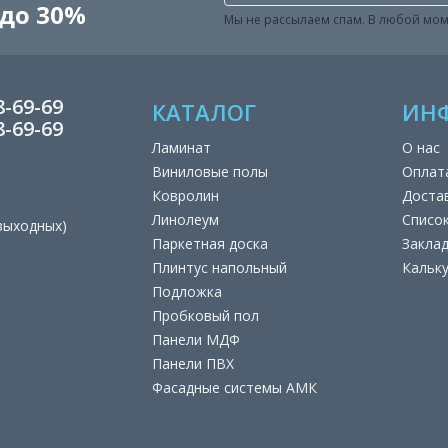
до 30%
Мы не рассылаем спам. В любой мом
8-69-69
КАТАЛОГ
ИН
8-69-69
Ламинат
О нас
Виниловые полы
Оплат
Ковролин
Доста
Линолеум
Списо
 выходных)
Паркетная доска
Закла
Плинтус напольный
Кальк
Подложка
Пробковый пол
Панели МДФ
Панели ПВХ
Фасадные системы АМК