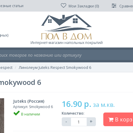
езные статьи
Мои Закладки (
0
)
Сравне
дных)
Интернет-магазин напольных покрытий
espect
Линолеум Juteks Respect Smokywood 6
Smokywood 6
Juteks (Россия)
16.90 р.
за м.кв.
Артикул: Smokywood 6
Количество:
В наличии
В корз
-
+