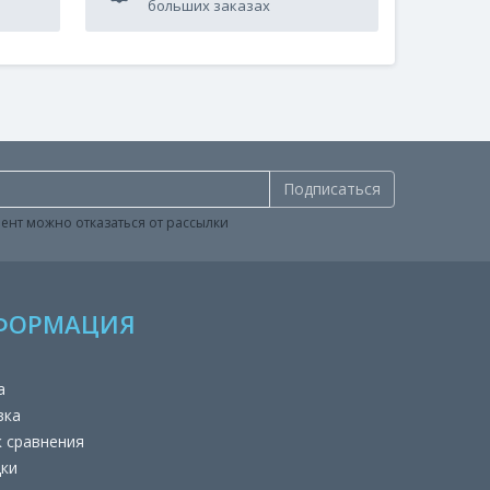
больших заказах
Подписаться
ент можно отказаться от рассылки
ФОРМАЦИЯ
а
вка
к сравнения
дки