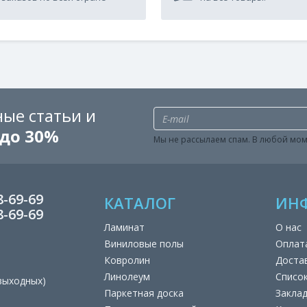
ые статьи и
до 30%
Мы не рассылаем спам. В любой мом
8-69-69
КАТАЛОГ
ИН
8-69-69
Ламинат
О нас
Виниловые полы
Оплат
Ковролин
Доста
Линолеум
Списо
 выходных)
Паркетная доска
Закла