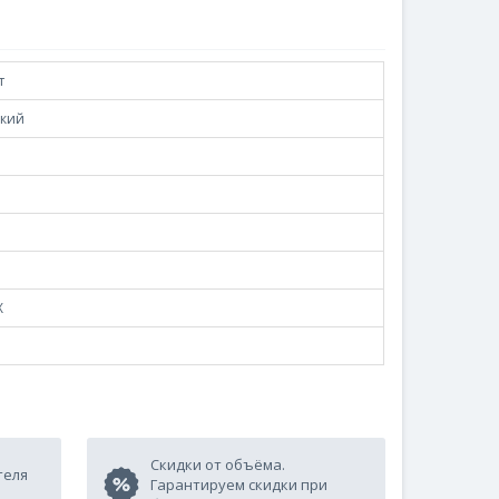
т
кий
Х
Скидки от объёма.
теля
Гарантируем скидки при